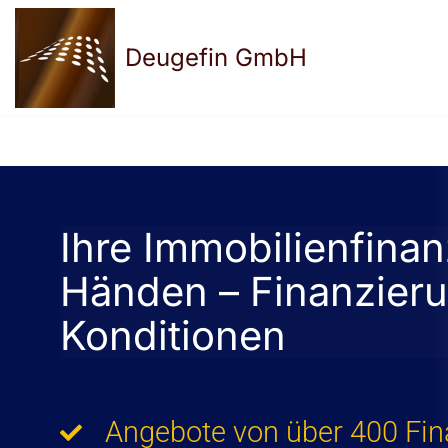
Deugefin GmbH
Zum
Inhalt
springen
Ihre Immobilienfinan
Händen – Finanzieru
Konditionen
Angebote von über 400 Fin