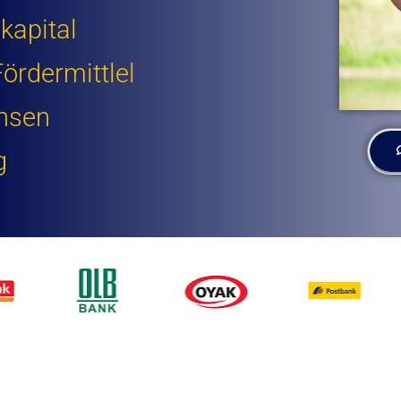
kapital
ördermittlel
insen
g