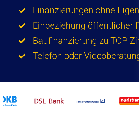
Finanzierungen ohne Eigen
Einbeziehung öffentlicher F
Baufinanzierung zu TOP Z
Telefon oder Videoberatun
Baufinanzierung zu TOP Konditionen – Bankenvergleich – Angebote von über 400 Finanzierungspartnern – Finanzierungen ohne Eigenkapital -Einbeziehung öffentlicher Fördermittel Sie brauchen einen starken Partner? Ihre Immobilienfinanzierung in besten Händen. Finanzierung zu TOP Konditionen. Wenn Sie eine Baufinanzierung zu TOP Konditionen suchen, sprechen Sie uns an. Wir haben Erfahrungen aus einer über 30 jährigen Tätigkeit am Markt. Telefon oder Videoberatung sind möglich.