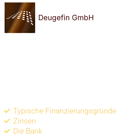
Deugefin GmbH
Zum
Inhalt
springen
INFORMATION ZUR
GEWERBEKRDITVERGA
Warum Kreditvermittler notwend
Typische Finanzierungsgründe
Zinsen
Die Bank