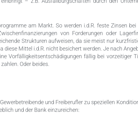
n einbringt – z.B. Ausfallbürgschaften durch den Unte
tprogramme am Markt. So werden i.d.R. feste Zinsen bei 
 Zwischenfinanzierungen von Forderungen oder Lagerfi
chende Strukturen aufweisen, da sie meist nur kurzfristi
da diese Mittel i.d.R. nicht besichert werden. Je nach An
ne Vorfälligkeitsentschädigungen fällig bei vorzeitiger T
 zahlen. Oder beides.
ewerbetreibende und Freiberufler zu speziellen Konditionen
blich und der Bank einzureichen: