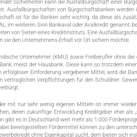
nder Sicherheiten kann die Ausfallbürgschaft einer Bür
eit. Ausfallbürgschaften von Bürgschaftsbanken werden i
haft ist für die Banken sehr wichtig, da diese als zusät
VAL, im weiteren Sinn Bankaval oder Avalkredit genannt,
ten von Seiten eines Kreditinstituts. Eine Ausfallbürgscha
n sie den Unternehmens-Erhalt vor Ort sichern möchte.
ändische Unternehmer (KMU) sowie Freiberufler ohne die e
Bank, meist der Hausbank. Diese kann so trotzdem einen
erfolgloser Einforderung vergebener Mittel, wird die Bank
ren vertraglichen Verpflichtungen für den Schuldner. Ge
erbürgt.
der mit nur sehr wenig eigenen Mitteln ist immer wied
en, deren zukünftige Entwicklung Kreditgeber eher als 
gibt es in Deutschland weit mehr als 1.000 Förderprogr
abei bereitgestellten Fördermittel können zu den unters
werbekredit ohne Eigenkapital sucht, dem bieten sich ins