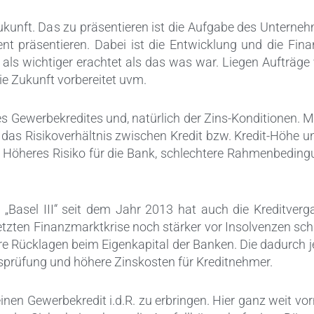
unft. Das zu präsentieren ist die Aufgabe des Unternehm
nt präsentieren. Dabei ist die Entwicklung und die Fi
se als wichtiger erachtet als das was war. Liegen Aufträg
ie Zukunft vorbereitet uvm.
es Gewerbekredites und, natürlich der Zins-Konditionen. M
. das Risikoverhältnis zwischen Kredit bzw. Kredit-Höhe u
t: Höheres Risiko für die Bank, schlechtere Rahmenbedin
„Basel III“ seit dem Jahr 2013 hat auch die Kreditverg
 letzten Finanzmarktkrise noch stärker vor Insolvenzen sc
re Rücklagen beim Eigenkapital der Banken. Die dadurch je
tsprüfung und höhere Zinskosten für Kreditnehmer.
en Gewerbekredit i.d.R. zu erbringen. Hier ganz weit vorn